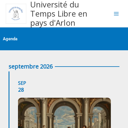
Université du
Aller
au
Temps Libre en
contenu
pays d'Arlon
Agenda
septembre 2026
SEP
28