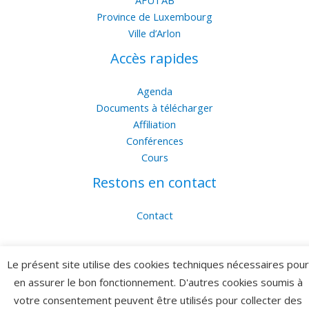
AFUTAB
Province de Luxembourg
Ville d’Arlon
Accès rapides
Agenda
Documents à télécharger
Affiliation
Conférences
Cours
Restons en contact
Contact
Je m'abonne à la newsletter
Le présent site utilise des cookies techniques nécessaires pour
+32 (0)497/43 53 02
en assurer le bon fonctionnement. D'autres cookies soumis à
utlarlon@gmail.com
votre consentement peuvent être utilisés pour collecter des