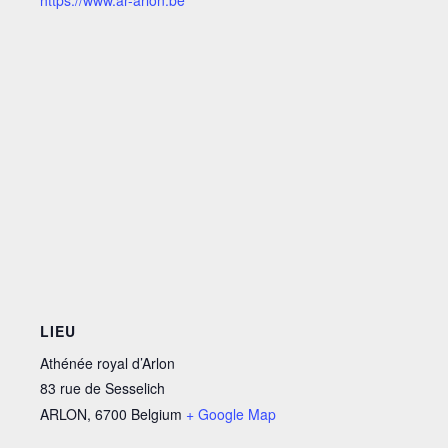
https://www.ar-arlon.be
LIEU
Athénée royal d’Arlon
83 rue de Sesselich
ARLON
,
6700
Belgium
+ Google Map