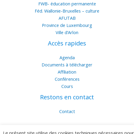
FWB- éducation permanente
Féd. Wallonie-Bruxelles – culture
AFUTAB
Province de Luxembourg
Ville d’Arlon
Accès rapides
Agenda
Documents à télécharger
Affiliation
Conférences
Cours
Restons en contact
Contact
Je m'abonne à la newsletter
Le présent site utilise des cookies techniques nécessaires pour